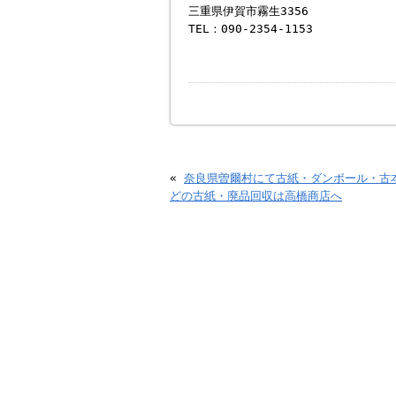
三重県伊賀市霧生3356
TEL：090-2354-1153
«
奈良県曽爾村にて古紙・ダンボール・古
どの古紙・廃品回収は高橋商店へ