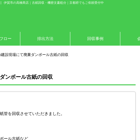
| 伊賀市の高橋商店｜古紙回収・機密文書処分｜京都府でもご依頼受付中
フロー
排出方法
回収事例
の建設現場にて廃棄ダンボール古紙の回収
ダンボール古紙の回収
紙管を回収させていただきました。
ボール古紙など