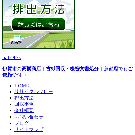
▲TOPへ
伊賀市
の
高橋商店
｜
古紙回収
・
機密文書処分
｜
京都府
でも
ご
依頼
受付中
HOME
リサイクルフロー
排出方法
回収事例
会社概要
お問い合わせ
ブログ
サイトマップ